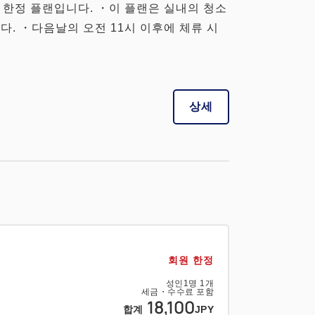
 한정 플랜입니다. ・이 플랜은 실내의 청소
다. ・다음날의 오전 11시 이후에 체류 시
상세
회원 한정
성인
1
명
1
개
세금・수수료 포함
18,100
합계
JPY