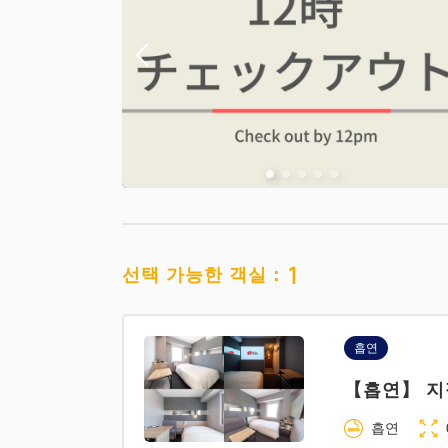
1
선택 가능한 객실：
흡연
【흡연】 지
흡연