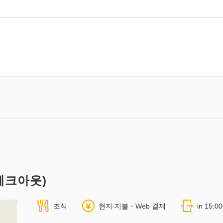
체크아웃)
조식
현지 지불・Web 결제
in 15:0