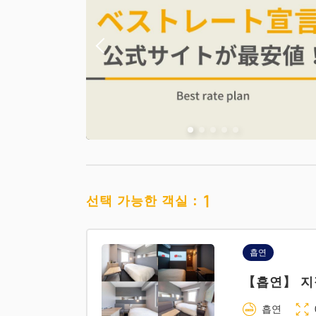
1
선택 가능한 객실：
흡연
【흡연】 지
흡연