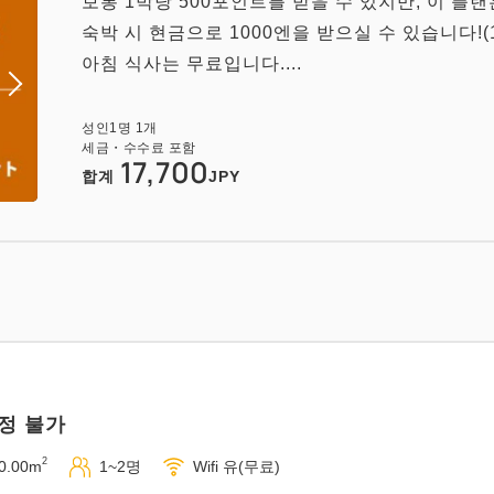
보통 1박당 500포인트를 받을 수 있지만, 이 플랜
숙박 시 현금으로 1000엔을 받으실 수 있습니다!(
아침 식사는 무료입니다....
성인
1
명
1
개
세금・수수료 포함
17,700
합계
JPY
정 불가
2
0.00m
1~2명
Wifi 유(무료)