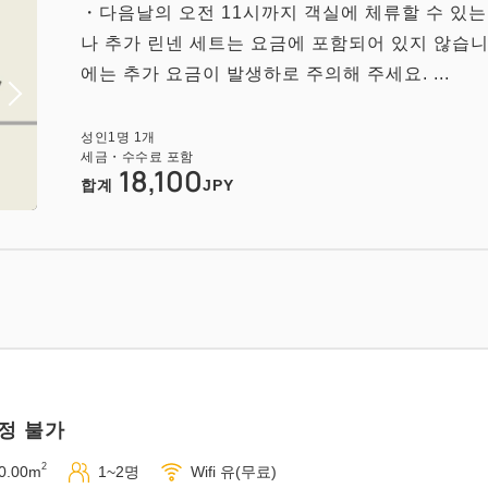
・다음날의 오전 11시까지 객실에 체류할 수 있는
나 추가 린넨 세트는 요금에 포함되어 있지 않습니
에는 추가 요금이 발생하로 주의해 주세요. ...
성인
1
명
1
개
세금・수수료 포함
18,100
합계
JPY
정 불가
2
0.00m
1~2명
Wifi 유(무료)