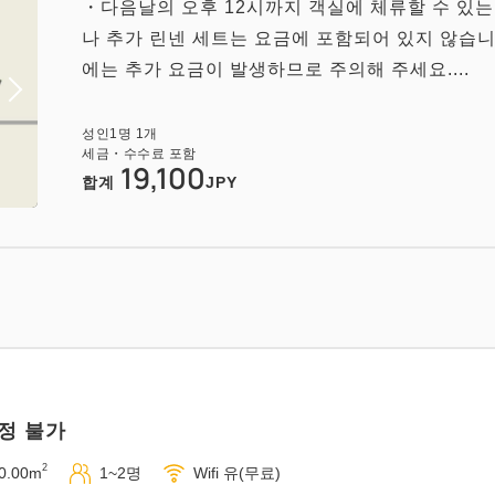
・다음날의 오후 12시까지 객실에 체류할 수 있는
나 추가 린넨 세트는 요금에 포함되어 있지 않습니
에는 추가 요금이 발생하므로 주의해 주세요....
성인
1
명
1
개
세금・수수료 포함
19,100
합계
JPY
정 불가
2
0.00m
1~2명
Wifi 유(무료)