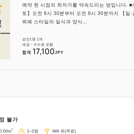
예약 현 시점의 최저가를 약속드리는 방입니다. ■
토】오전 6시 30분부터 오전 8시 30분까지 【일
뷔페 스타일의 일식과 양식...
성인
1
명
1
개
세금・수수료 포함
17,100
합계
JPY
정 불가
2
0.00m
1~2명
Wifi 유(무료)