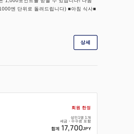
은 1,000포인트를 받을 수 있습니다! 다음
1000엔 단위로 돌려드립니다) ■아침 식사■
상세
회원 한정
성인
1
명
1
개
세금・수수료 포함
17,700
합계
JPY