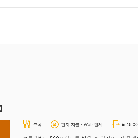
백】
조식
현지 지불・Web 결제
in 15:0