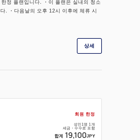
 한정 플랜입니다. ・이 플랜은 실내의 청소
다. ・다음날의 오후 12시 이후에 체류 시
상세
회원 한정
성인
1
명
1
개
세금・수수료 포함
19,100
합계
JPY