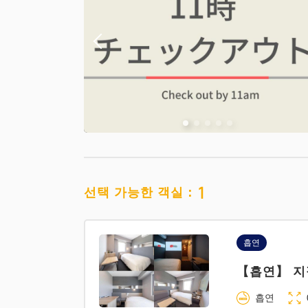
1
선택 가능한 객실：
흡연
【흡연】 지
흡연