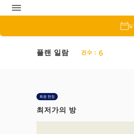
일
6
플랜 일람
건수：
회원 한정
최저가의 방