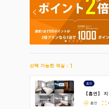
1
선택 가능한 객실：
흡연
【흡연】 지
흡연