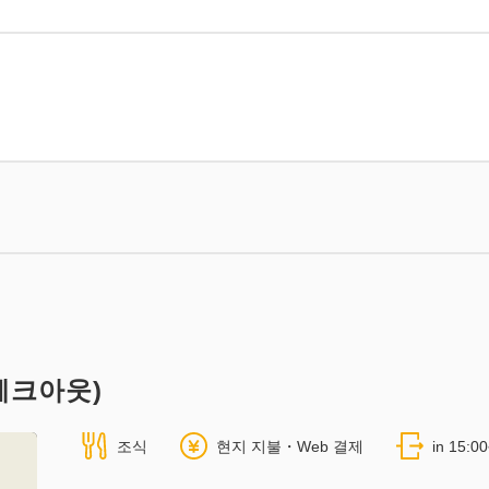
체크아웃)
조식
현지 지불・Web 결제
in 15:0