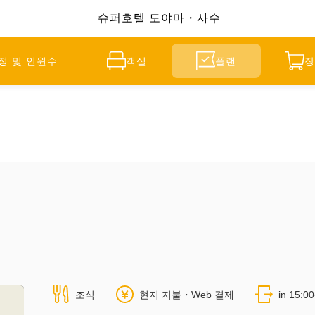
슈퍼호텔 도야마・사수
정 및 인원수
객실
플랜
장
조식
현지 지불・Web 결제
in 15:0