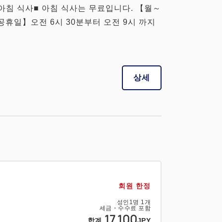
아침 식사■ 아침 식사는 무료입니다. 【월～
·공휴일】오전 6시 30분부터 오전 9시 까지
상세
회원 한정
성인
1
명
1
개
세금・수수료 포함
17,100
합계
JPY